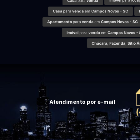
Imóvel
para
loca
Casa
para
venda
Casa
para
venda
em
Campos Novos - SC
Apartamento
para
venda
em
Campos Novos - SC
Imóvel
para
venda
em
Campos Novos -
Chácara, Fazenda, Sítio Á
Atendimento por e-mail