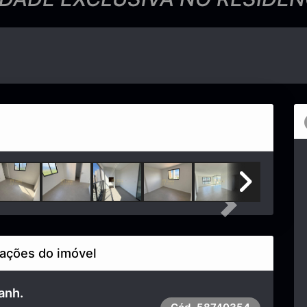
Next
ações do imóvel
anh.