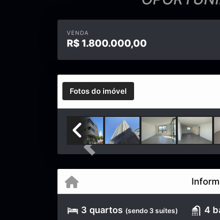
VENDA
R$
1.800.000,00
Fotos do imóvel
Previous
Inform
3 quartos
4 b
(sendo 3 suítes)