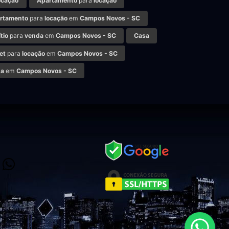
ocação
Apartamento
para
locação
rtamento
para
locação
em
Campos Novos - SC
tio
para
venda
em
Campos Novos - SC
Casa
et
para
locação
em
Campos Novos - SC
da
em
Campos Novos - SC