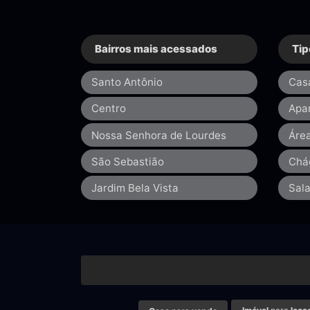
Bairros mais acessados
Tip
Santo Antônio
Cas
Centro
Apa
Nossa Senhora de Lourdes
Áre
São Sebastião
Chá
Jardim Bela Vista
Sal