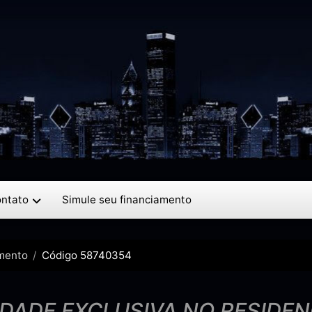
ntato
Simule seu financiamento
mento
Código 58740354
DADE EXCLUSIVA NO RESIDENC