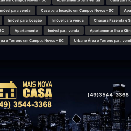
ção
em
Campos Novos - SC
Apartamento
para
venda
Casa
para
l
Imóvel
para
venda
Casa
para
locação
em
Campos Novos - SC
Apa
Imóvel
para
locação
Imóvel
para
venda
Chácara Fazenda e Sí
 SC
Apartamento
Imóvel
para
venda
Apartamento Ilha e Kitn
rea e Terreno
em
Campos Novos - SC
Urbano Área e Terreno
para
ven
(49)3544-3368