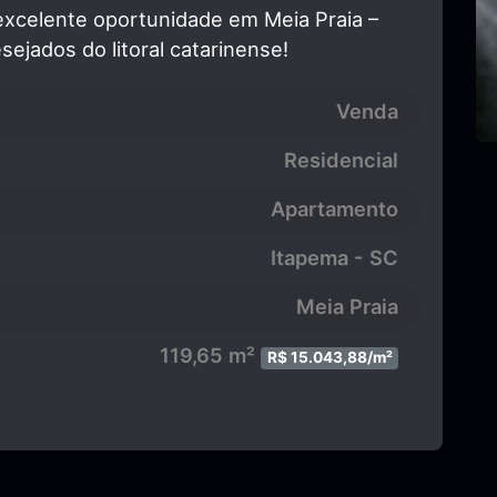
excelente oportunidade em Meia Praia –
ejados do litoral catarinense!
Venda
Residencial
Apartamento
Itapema - SC
Meia Praia
119,65 m²
R$ 15.043,88/m²