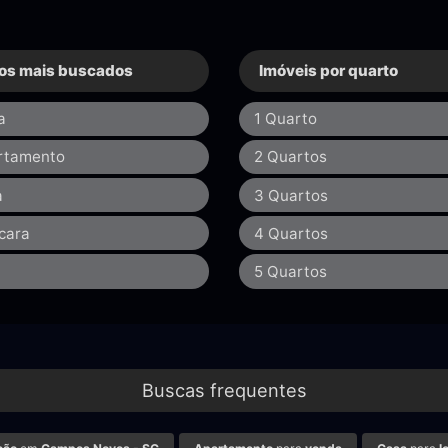
os mais buscados
Imóveis por quarto
a
1 Quarto
rtamento
2 Quartos
a
3 Quartos
cara
4 Quartos
a
5 Quartos
Buscas frequentes