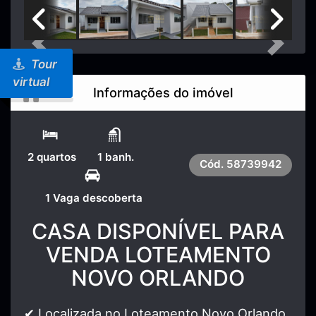
Previous
Next
Tour
virtual
Informações do imóvel
2 quartos
1 banh.
Cód.
58739942
1 Vaga descoberta
CASA DISPONÍVEL PARA
VENDA LOTEAMENTO
NOVO ORLANDO
✔ Localizada no Loteamento Novo Orlando