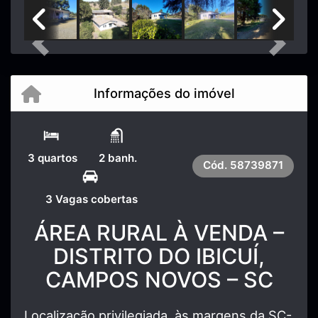
Previous
Next
Informações do imóvel
3 quartos
2 banh.
Cód.
58739871
3 Vagas cobertas
ÁREA RURAL À VENDA –
DISTRITO DO IBICUÍ,
CAMPOS NOVOS – SC
Localização privilegiada, às margens da SC-