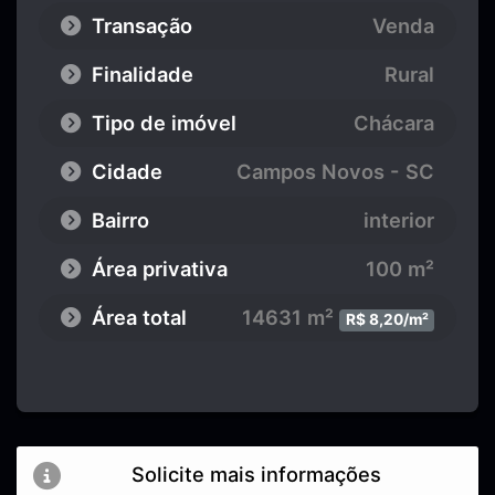
Transação
Venda
Finalidade
Rural
Tipo de imóvel
Chácara
Cidade
Campos Novos - SC
Bairro
interior
Área privativa
100 m²
Área total
14631 m²
R$ 8,20/m²
Solicite mais informações