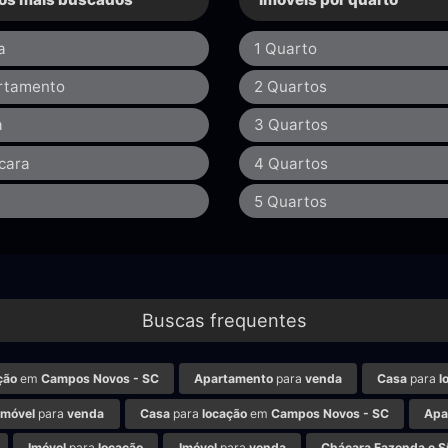
a
1 Quarto
rtamento
2 Quartos
a
3 Quartos
cara
4 Quartos
a
5 Quartos
Buscas frequentes
ção
em
Campos Novos - SC
Apartamento
para
venda
Casa
para
l
Imóvel
para
venda
Casa
para
locação
em
Campos Novos - SC
Apa
Imóvel
para
locação
Imóvel
para
venda
Chácara Fazenda e Sí