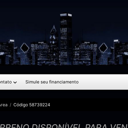
ntato
Simule seu financiamento
Área
Código 58739224
RRENO DISPONÍVEL PARA VE