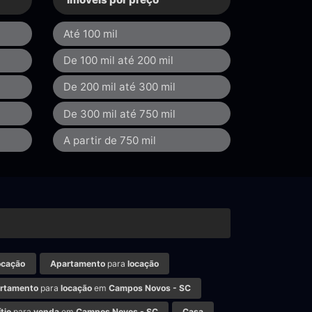
Até 100 mil
De 100 mil até 200 mil
De 200 mil até 300 mil
De 300 mil até 750 mil
A partir de 750 mil
ocação
Apartamento
para
locação
rtamento
para
locação
em
Campos Novos - SC
tio
para
venda
em
Campos Novos - SC
Casa