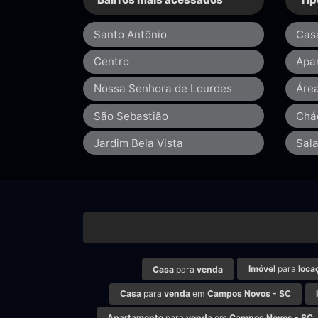
Santo Antônio
Cas
Centro
Apa
Nossa Senhora de Lourdes
Áre
São Sebastião
Chá
Jardim Bela Vista
Sal
Imóvel
para
loca
Casa
para
venda
Casa
para
venda
em
Campos Novos - SC
Apartamento
para
venda
em
Campos Novos - SC