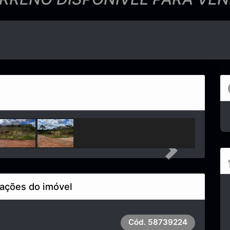
Next
ações do imóvel
Cód.
58739224