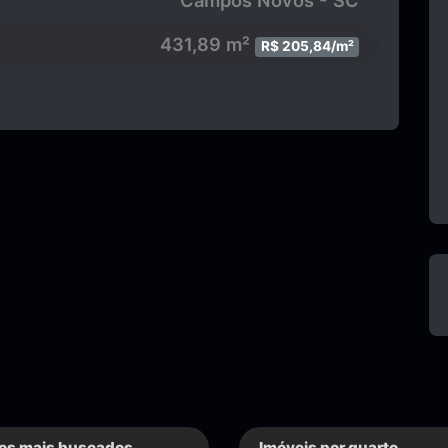
Campos Novos - SC
431,89 m²
R$ 205,84/m²
os mais buscados
Imóveis por quarto