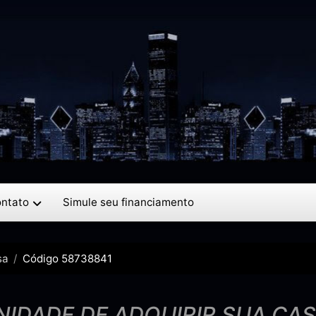
ntato
Simule seu financiamento
sa
Código 58738841
IDADE DE ADQUIRIR SUA CA