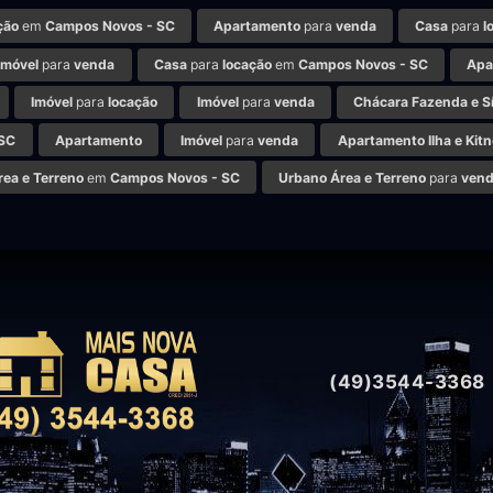
ção
em
Campos Novos - SC
Apartamento
para
venda
Casa
para
l
Imóvel
para
venda
Casa
para
locação
em
Campos Novos - SC
Apa
Imóvel
para
locação
Imóvel
para
venda
Chácara Fazenda e Sí
 SC
Apartamento
Imóvel
para
venda
Apartamento Ilha e Kitn
rea e Terreno
em
Campos Novos - SC
Urbano Área e Terreno
para
ven
(49)3544-3368