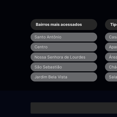
Bairros mais acessados
Tip
Santo Antônio
Cas
Centro
Apa
Nossa Senhora de Lourdes
Áre
São Sebastião
Chá
Jardim Bela Vista
Sal