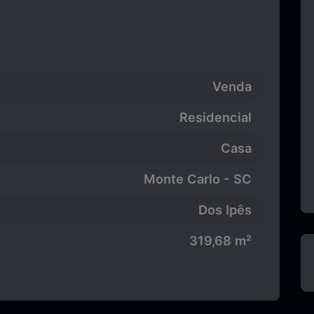
Venda
Residencial
Casa
Monte Carlo - SC
Dos Ipês
319,68 m²