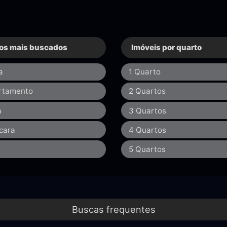
os mais buscados
Imóveis por quarto
a
1 Quarto
rtamento
2 Quartos
a
3 Quartos
cara
4 Quartos
a
5 Quartos
Buscas frequentes