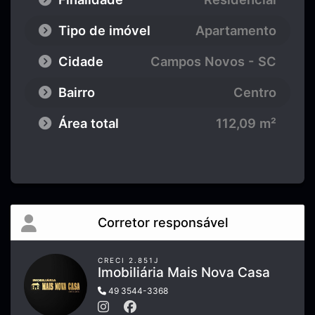
Tipo de imóvel
Apartamento
Cidade
Campos Novos - SC
Bairro
Centro
Área total
112,09 m²
Corretor responsável
CRECI 2.851J
Imobiliária Mais Nova Casa
49 3544-3368