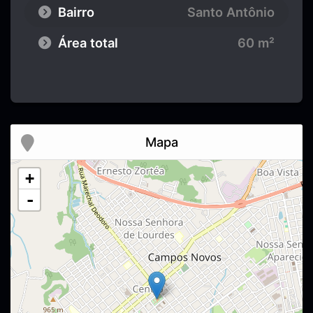
Bairro
Santo Antônio
Área total
60 m²
Mapa
+
-