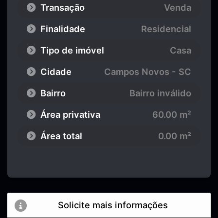
Transação
Venda
Finalidade
Residencial
Tipo de imóvel
Casa
Cidade
Campos Novos - SC
Bairro
Bairro inválido
Área privativa
60.00 m²
Área total
0.00 m²
Solicite mais informações