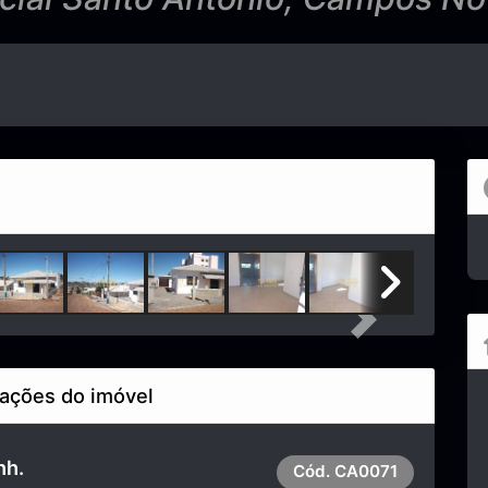
Next
ações do imóvel
nh.
Cód.
CA0071