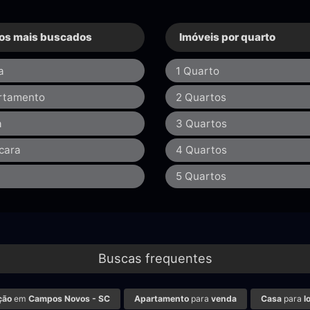
os mais buscados
Imóveis por quarto
a
1 Quarto
rtamento
2 Quartos
a
3 Quartos
cara
4 Quartos
a
5 Quartos
Buscas frequentes
ção
em
Campos Novos - SC
Apartamento
para
venda
Casa
para
l