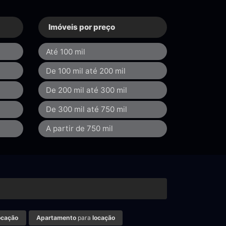
Imóveis por preço
Até 100 mil
De 100 mil até 200 mil
De 200 mil até 300 mil
De 300 mil até 750 mil
A partir de 750 mil
ocação
Apartamento
para
locação