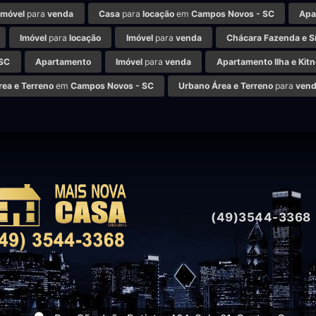
Imóvel
para
venda
Casa
para
locação
em
Campos Novos - SC
Apa
Imóvel
para
locação
Imóvel
para
venda
Chácara Fazenda e Sí
 SC
Apartamento
Imóvel
para
venda
Apartamento Ilha e Kitn
rea e Terreno
em
Campos Novos - SC
Urbano Área e Terreno
para
ven
(49)3544-3368