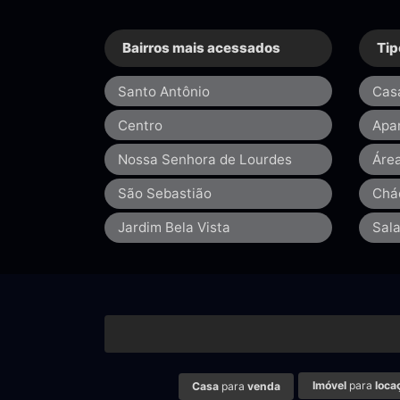
Bairros mais acessados
Tip
Santo Antônio
Cas
Centro
Apa
Nossa Senhora de Lourdes
Áre
São Sebastião
Chá
Jardim Bela Vista
Sal
Imóvel
para
loca
Casa
para
venda