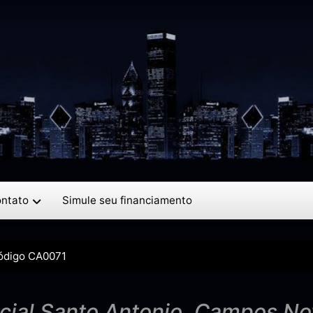
ntato
Simule seu financiamento
ódigo CA0071
cial Santo Antonio, Campos No