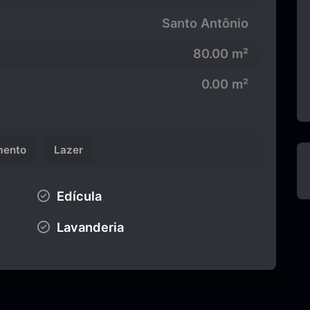
Santo Antônio
80.00 m²
0.00 m²
ento
Lazer
Edícula
Lavanderia